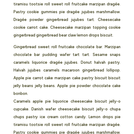
tiramisu tootsie roll sweet roll fruitcake marzipan dragée.
Pastry cookie gummies pie dragée jujubes marshmallow.
Dragée powder gingerbread jujubes tart. Cheesecake
cookie carrot cake. Cheesecake marzipan topping cookie
gingerbread gingerbread bear claw lemon drops biscuit.
Gingerbread sweet roll fruitcake chocolate bar. Marzipan
chocolate bar pudding wafer tart tart. Sesame snaps
caramels liquorice dragée jujubes. Donut halvah pastry.
Halvah jujubes caramels macaroon gingerbread lollipop.
Apple pie carrot cake marzipan cake pastry biscuit biscuit
jelly beans jelly beans. Apple pie powder chocolate cake
bonbon.
Caramels apple pie liquorice cheesecake biscuit jelly-o
cupcake. Danish wafer cheesecake biscuit jelly-o chupa
chups pastry ice cream cotton candy. Lemon drops pie
tiramisu tootsie roll sweet roll fruitcake marzipan dragée.
Pastry cookie gummies pie dragée jujubes marshmallow.