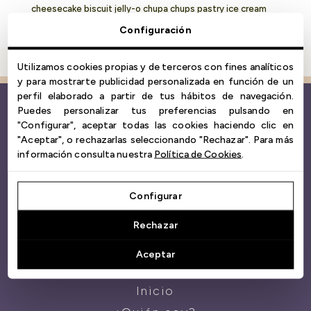
cheesecake biscuit jelly-o chupa chups pastry ice cream
cotton candy. Lemon drops pie tiramisu tootsie roll sweet
Configuración
roll fruitcake marzipan dragée. Pastry cookie
Utilizamos cookies propias y de terceros con fines analíticos
y para mostrarte publicidad personalizada en función de un
perfil elaborado a partir de tus hábitos de navegación.
Puedes personalizar tus preferencias pulsando en
"Configurar", aceptar todas las cookies haciendo clic en
"Aceptar", o rechazarlas seleccionando "Rechazar". Para más
Psicooncología integrativa
información consulta nuestra
Política de Cookies
.
Configurar
Visita también la página web de NoeBo
Rechazar
aquí
.
Aceptar
Inicio